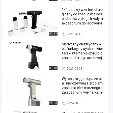
1/4-calowy wiertnik chirur
giczny do kości o wielkoś
ci chucka z długotrwałym
akcesorium do ładowarki
Wiertło chirurgiczne do kości
00:33
2025-06-10
Medyczny elektryczny wi
elofunkcyjny system wier
tarski Wiertarka chirurgic
zna do chirurgii urazowej
Wielofunkcyjny system pił wier
01:48
2025-04-08
tniczych
Wyrób z kręgosłupa ze st
ali nierdzewnej z źródłem
zasilania elektrycznego i
załączonymi wiertarkami
Wiertarka do kręgosłupa
00:42
2024-08-06