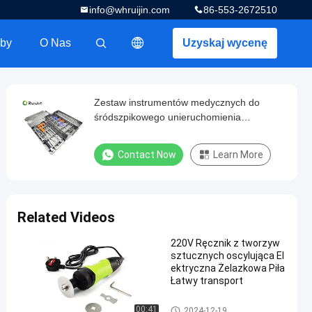
info@whruijin.com
86-553-2672510
by
O Nas
Uzyskaj wycenę
描述
Zestaw instrumentów medycznych do
śródszpikowego unieruchomienia
wewnętrznego, posiadający certyfikat CE
Contact Now
Learn More
Related Videos
220V Ręcznik z tworzyw
sztucznych oscylująca El
ektryczna Żelazkowa Piła
Łatwy transport
Elektryczna piła do gipsu
00:41
2024-12-19