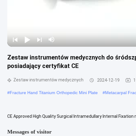
Zestaw instrumentów medycznych do śródsz
posiadający certyfikat CE
Zestaw instrumentów medycznych
2024-12-19
1
#
Fracture Hand Titanium Orthopedic Mini Plate
#
Metacarpal Frac
CE Approved High Quality Surgical Intramedullary Internal Fixation
nie, nie. Nazwa KTY 1 Zębowy pręt łącznikowy 1 1 41 śrubokręt sze.
Messages of visitor