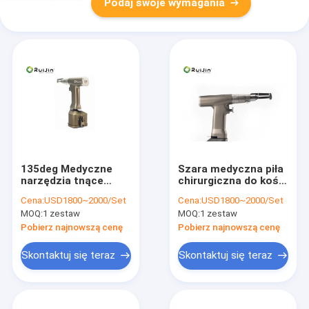
Podaj swoje wymagania
135deg Medyczne
Szara medyczna piła
narzędzia tnące
chirurgiczna do kości
Chirurgiczne
30VA 15000ocs / min
Cena:
USD1800~2000/Set
Cena:
USD1800~2000/Set
instrumenty
MOQ:
1 zestaw
MOQ:
1 zestaw
zasilające 14,4 V
Pobierz najnowszą cenę
Pobierz najnowszą cenę
Skontaktuj się teraz
Skontaktuj się teraz