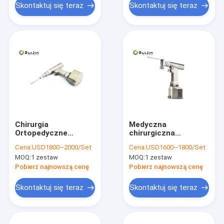
Skontaktuj się teraz
Skontaktuj się teraz
Chirurgia
Medyczna
Ortopedyczne
chirurgiczna
medyczne narzędzia
oscylacyjna piła
Cena:
USD1800~2000/Set
Cena:
USD1600~1800/Set
do cięcia Medyczne
chirurgiczna
MOQ:
1 zestaw
MOQ:
1 zestaw
wiertło do kości
Ortopedia
wielokrotnego użytku
Elektryczna piła
Pobierz najnowszą cenę
Pobierz najnowszą cenę
obrotowa
Skontaktuj się teraz
Skontaktuj się teraz