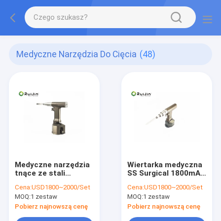
Medyczne Narzędzia Do Cięcia
(48)
Medyczne narzędzia
Wiertarka medyczna
tnące ze stali
SS Surgical 1800mA /
nierdzewnej
H
Cena:
USD1800~2000/Set
Cena:
USD1800~2000/Set
Ortopedyczne wiertła
MOQ:
1 zestaw
MOQ:
1 zestaw
chirurgiczne 1800mA
/ h
Pobierz najnowszą cenę
Pobierz najnowszą cenę