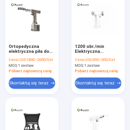
Ortopedyczna
1200 obr./min
elektryczna piła do
Elektryczna
kości mostka
chirurgiczna piła do
Cena:
USD1800~2000/Set
Cena:
USD450~500/Set
medyczne narzędzia
kości Medyczna piła
MOQ:
1 zestaw
MOQ:
1 zestaw
tnące do chirurgii
oscylacyjna 2100
torakotomii
mAh
Pobierz najnowszą cenę
Pobierz najnowszą cenę
Skontaktuj się teraz
Skontaktuj się teraz
Dom
Produkty
O nas