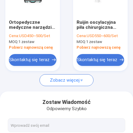
Wycieczka po fabryce
Kontrola jakości
Ortopedyczne
Ruijin oscylacyjna
medyczne narzędzia
piła chirurgiczna
Skontaktuj się z nami
do cięcia Mikro
ortopedyczna
Cena:
USD450~500/Set
Cena:
USD550~600/Set
oscylacyjna
wiertarka
MOQ:
1 zestaw
MOQ:
1 zestaw
medyczna wiertarka
akumulatorowa
Aktualności
elektryczna
Pobierz najnowszą cenę
Pobierz najnowszą cenę
Skontaktuj się teraz
Skontaktuj się teraz
Medyczne wiertło do kości
Zobacz więcej
Wiertło chirurgiczne do kości
Wiertarka kaniulowana
Zostaw Wiadomość
Odpowiemy Szybko
Oscylacyjna piła do kości
Posuwisto-zwrotna piła do kości