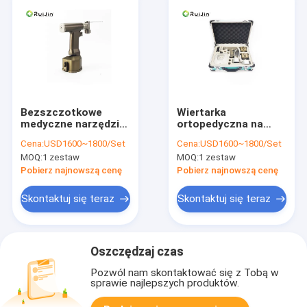
Bezszczotkowe
Wiertarka
medyczne narzędzia
ortopedyczna na
tnące Chirurgiczna
baterie 135deg
Cena:
USD1600~1800/Set
Cena:
USD1600~1800/Set
piła elektryczna 14,4
Elektronarzędzia
MOQ:
1 zestaw
MOQ:
1 zestaw
V
chirurgiczne
Pobierz najnowszą cenę
Pobierz najnowszą cenę
Skontaktuj się teraz
Skontaktuj się teraz
Oszczędzaj czas
Pozwól nam skontaktować się z Tobą w
sprawie najlepszych produktów.