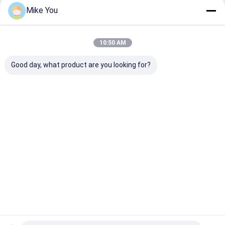
Mike You
10:50 AM
Good day, what product are you looking for?
Ruijin jest spółką zintegrowaną z nauką, przemysłem i
handlem, dostarczającą głównie medyczne piły elektryczne i
wiertarki z narzędziami ortopedycznymi, począwszy od piły
gipsowej medycznej, normalnej wiertarki kostnej, piły
oscylującej,wiertarka ...
Ucz się więcej
Zadzwoń teraz
Skontaktuj się z
nami
Dom
O nas
Skontaktuj się z nami
Desktop Site
Sitemap
Privacy Policy
Jakość
Medyczne wiertło do kości
Fabryka w Chinach.Copyright ©
2026 Wuhu Ruijin Medical Instrument And Device Co., Ltd.. All Rights
Reserved.