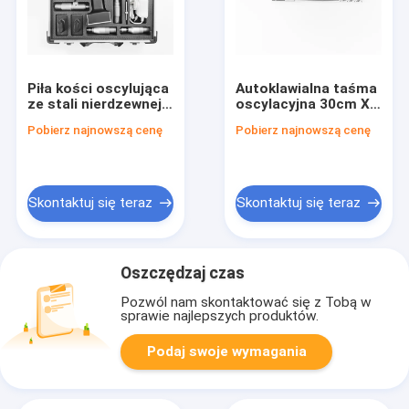
Piła kości oscylująca
Autoklawialna taśma
ze stali nierdzewnej
oscylacyjna 30cm X
zoptymalizowana do
10cm X 5cm
Pobierz najnowszą cenę
Pobierz najnowszą cenę
operacji
zaprojektowana w
ortopedycznych
celu zapewnienia
protetycznych Czas
konsekwentnych i
ładowania Około 3
dokładnych wyników
godzin dostarczania
cięcia
Skontaktuj się teraz
Skontaktuj się teraz
i cięcia
Oszczędzaj czas
Pozwól nam skontaktować się z Tobą w
sprawie najlepszych produktów.
Podaj swoje wymagania