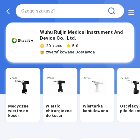
Wuhu Ruijin Medical Instrument And
Device Co., Ltd.
20
5.0
YEARS
zweryfikowane Dostawca
Medyczne
Wiertło
Wiertarka
Oscylacy
wiertło do
chirurgiczne
kaniulowana
piła do ko
kości
do kości