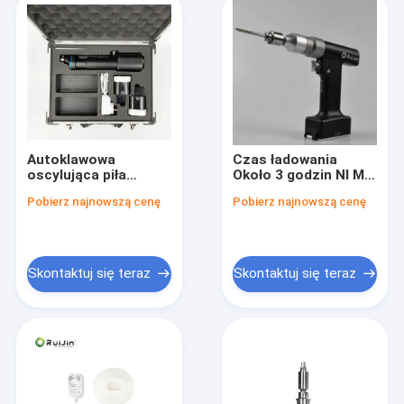
Autoklawowa
Czas ładowania
oscylująca piła
Około 3 godzin NI MH
kostna 110V 220V
Bateria Piła
Pobierz najnowszą cenę
Pobierz najnowszą cenę
Elektryczne
oscylująca
narzędzie
weterynaryjna
chirurgiczne Czarne
Narzędzie trwałe
Srebro Błękitne Opcje
przeznaczone do
koloru do procedur
potrzeb
Skontaktuj się teraz
Skontaktuj się teraz
medycznych
weterynaryjnych
chirurgicznych