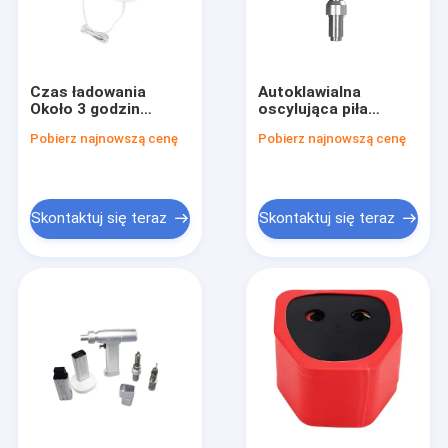
Czas ładowania
Autoklawialna
Około 3 godzin
oscylująca piła
Oscylująca piła
kostna zasilana
Pobierz najnowszą cenę
Pobierz najnowszą cenę
Ortopedyczne
akumulatorem NI MH
instrumenty
Idealny instrument
chirurgiczne
chirurgiczny do
Zapewniające
dokładnych procedur
dokładne rozwiązania
cięcia kości
Skontaktuj się teraz
Skontaktuj się teraz
operacyjne kości
Dom
Produkty
O nas