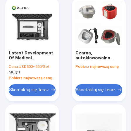
Latest Development
Czarna,
Of Medical
autoklawowalna
Anatomical Drama,
oscylacyjna piła do
Cena:
USD500~550/Set
Pobierz najnowszą cenę
Updated Video Works
kości Instrument
MOQ:
1
With Vivid Human
chirurgiczny 30 cm X
Tissue Display
10 cm X 5 cm
Pobierz najnowszą cenę
Combining Clinical
Profesjonalne
Anatomy Details
urządzenie do cięcia
Skontaktuj się teraz
Skontaktuj się teraz
Storyline & 3D
kości
Visuals For Medical
Students Anatomy
Learners