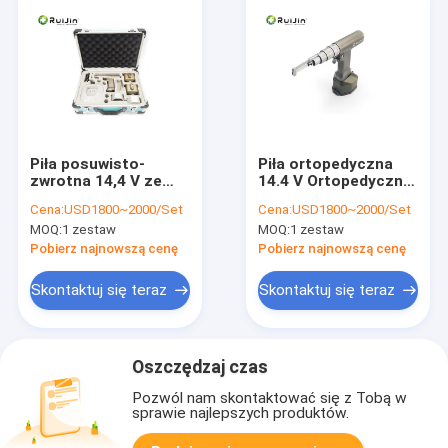
Piła posuwisto-
Piła ortopedyczna
zwrotna 14,4 V ze
14.4 V Ortopedyczna
stali nierdzewnej 3
piła strzałkowa
Cena:
USD1800~2000/Set
Cena:
USD1800~2000/Set
godziny Dokładne
MOQ:
1 zestaw
MOQ:
1 zestaw
pozycjonowanie
Pobierz najnowszą cenę
Pobierz najnowszą cenę
Skontaktuj się teraz
Skontaktuj się teraz
Oszczędzaj czas
Pozwól nam skontaktować się z Tobą w
sprawie najlepszych produktów.