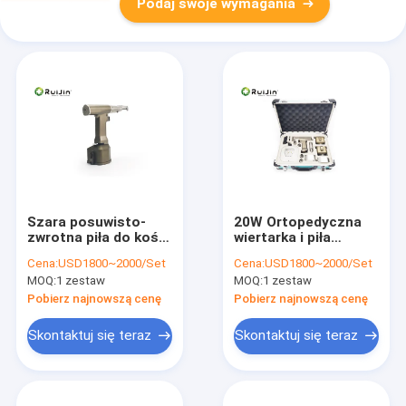
Podaj swoje wymagania
Szara posuwisto-
20W Ortopedyczna
zwrotna piła do kości
wiertarka i piła
14,4 V Wiertarka i piła
chirurgiczna piła
Cena:
USD1800~2000/Set
Cena:
USD1800~2000/Set
ortopedyczna
szablasta
MOQ:
1 zestaw
MOQ:
1 zestaw
bezszczotkowy
Pobierz najnowszą cenę
Pobierz najnowszą cenę
Skontaktuj się teraz
Skontaktuj się teraz