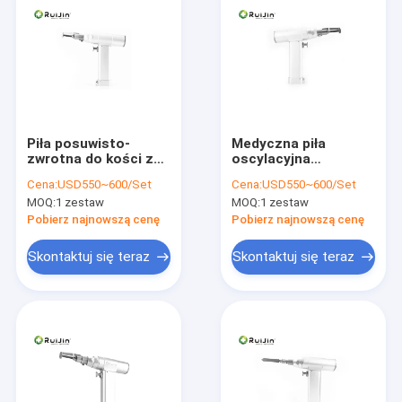
Piła posuwisto-
Medyczna piła
zwrotna do kości ze
oscylacyjna
stali nierdzewnej Piła
posuwisto-zwrotna,
Cena:
USD550~600/Set
Cena:
USD550~600/Set
oscylacyjna
otwarta
MOQ:
1 zestaw
MOQ:
1 zestaw
Ortopedyczna
torakotomia,
15000rm
autoklawowalna
Pobierz najnowszą cenę
Pobierz najnowszą cenę
Skontaktuj się teraz
Skontaktuj się teraz
Dom
Produkty
O nas