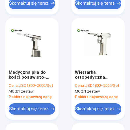
Skontaktuj się teraz
Skontaktuj się teraz
Medyczna piła do
Wiertarka
kości posuwisto-
ortopedyczna
zwrotnej 1800 mAh
1800mA / H
Cena:
USD1800~2000/Set
Cena:
USD1800~2000/Set
14,4 V Wiertło
oscylacyjna piła
MOQ:
1 zestaw
MOQ:
1 zestaw
posuwisto-zwrotne
kostna medyczna
Pobierz najnowszą cenę
Pobierz najnowszą cenę
Skontaktuj się teraz
Skontaktuj się teraz