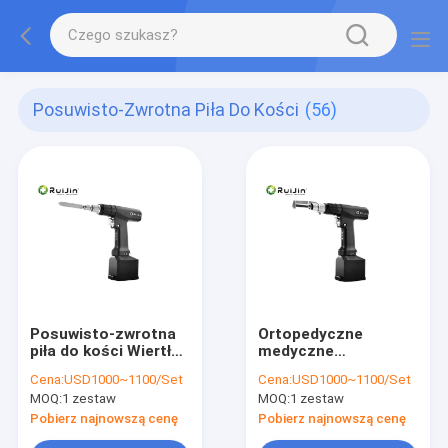
Posuwisto-Zwrotna Piła Do Kości
(56)
Posuwisto-zwrotna
Ortopedyczne
piła do kości Wiertło
medyczne
chirurgiczne Jacobs
elektronarzędzia
Cena:
USD1000~1100/Set
Cena:
USD1000~1100/Set
4,2 mm
Wiertarka
MOQ:
1 zestaw
MOQ:
1 zestaw
chirurgiczna
chirurgiczna 4,2 mm
Pobierz najnowszą cenę
Pobierz najnowszą cenę