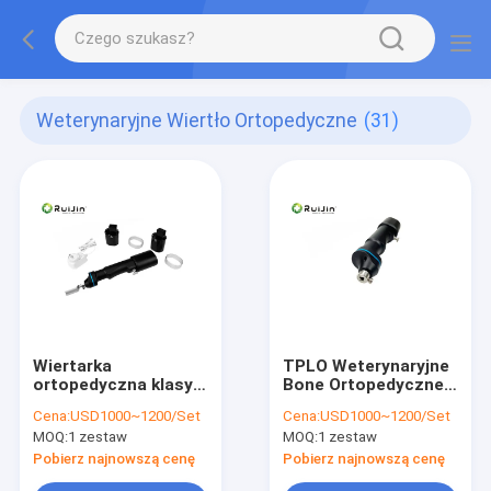
Weterynaryjne Wiertło Ortopedyczne
(31)
Wiertarka
TPLO Weterynaryjne
ortopedyczna klasy II
Bone Ortopedyczne
weterynaryjna
wiertła chirurgiczne
Cena:
USD1000~1200/Set
Cena:
USD1000~1200/Set
Wiertarka do kości
Wiertarka
MOQ:
1 zestaw
MOQ:
1 zestaw
7.2V czarna
wielonarzędziowa
oscylacyjna
Pobierz najnowszą cenę
Pobierz najnowszą cenę