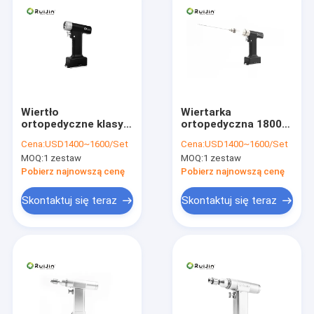
Wiertło
Wiertarka
ortopedyczne klasy II
ortopedyczna 18000
weterynaryjne
obr./min Piła
Cena:
USD1400~1600/Set
Cena:
USD1400~1600/Set
narzędzia do chirurgii
oscylacyjna 1200
MOQ:
1 zestaw
MOQ:
1 zestaw
ortopedycznej 1200
obr./min
obr./min
Pobierz najnowszą cenę
Pobierz najnowszą cenę
Skontaktuj się teraz
Skontaktuj się teraz
Dom
Produkty
O nas