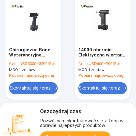
Chirurgiczne Bone
14000 obr./min
Weterynaryjne
Elektryczna wiertarka
Wiertło
ortopedyczna
Cena:
USD3000~3200/Set
Cena:
USD600~700/Set
Ortopedyczne
110Vac 220Vac
MOQ:
1 zestaw
MOQ:
1 zestaw
Srebrne
Wielofunkcyjne
Pobierz najnowszą cenę
Pobierz najnowszą cenę
Skontaktuj się teraz
Skontaktuj się teraz
Oszczędzaj czas
Pozwól nam skontaktować się z Tobą w
sprawie najlepszych produktów.