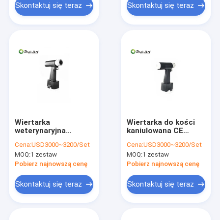
Skontaktuj się teraz
Skontaktuj się teraz
Wiertarka
Wiertarka do kości
weterynaryjna
kaniulowana CE
weterynaryjna 14.4v
Wiertarka
Cena:
USD3000~3200/Set
Cena:
USD3000~3200/Set
na baterie Wiertarka
ortopedyczna na
MOQ:
1 zestaw
MOQ:
1 zestaw
elektryczna NI-MH
baterie 14,4 V
Pobierz najnowszą cenę
Pobierz najnowszą cenę
Skontaktuj się teraz
Skontaktuj się teraz