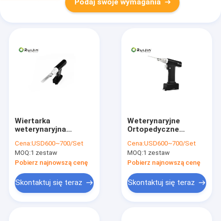
Podaj swoje wymagania
Wiertarka
Weterynaryjne
weterynaryjna
Ortopedyczne
chirurgiczna 14000
Elektronarzędzia
Cena:
USD600~700/Set
Cena:
USD600~700/Set
obr./min Czarna
Chirurgiczne
MOQ:
1 zestaw
MOQ:
1 zestaw
Mikrochirurgia
Elektryczna
Pobierz najnowszą cenę
Pobierz najnowszą cenę
Wiertarka
Ortopedyczna
Skontaktuj się teraz
Skontaktuj się teraz