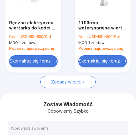
Wycieczka po fabryce
Kontrola jakości
Ręczna elektryczna
1100rmp
wiertarka do kości z
weterynaryjne wiertło
Skontaktuj się z nami
mikrokostkami
ortopedyczne 4,2
Cena:
USD450~500/Set
Cena:
USD450~500/Set
Przedmioty
mm
MOQ:
1 zestaw
MOQ:
1 zestaw
chirurgiczne w
mikroinstrumenty
Aktualności
szpitalu medycznym
chirurgiczne
Pobierz najnowszą cenę
Pobierz najnowszą cenę
Skontaktuj się teraz
Skontaktuj się teraz
Medyczne wiertło do kości
Zobacz więcej
Wiertło chirurgiczne do kości
Wiertarka kaniulowana
Zostaw Wiadomość
Odpowiemy Szybko
Oscylacyjna piła do kości
Posuwisto-zwrotna piła do kości