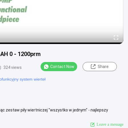
mAH 0 - 1200prm
Contact Now
Share
324 views
ofunkcyjny system wierteł
ąc zestaw piły wiertniczej "wszystko w jednym" - najlepszy
zystkich ...
View More
Leave a message