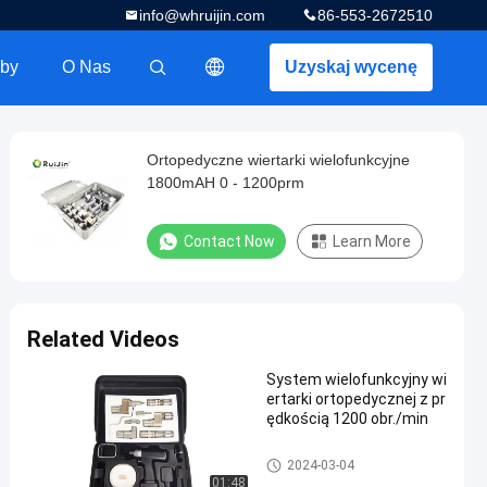
info@whruijin.com
86-553-2672510
by
O Nas
Uzyskaj wycenę
描述
Ortopedyczne wiertarki wielofunkcyjne
1800mAH 0 - 1200prm
Contact Now
Learn More
Related Videos
System wielofunkcyjny wi
ertarki ortopedycznej z pr
ędkością 1200 obr./min
Wielofunkcyjny system pił wier
2024-03-04
tniczych
01:48