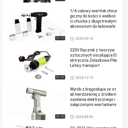
1/4-calowy wiertnik chirur
giczny do kości o wielkoś
ci chucka z długotrwałym
akcesorium do ładowarki
Wiertło chirurgiczne do kości
00:33
2025-06-10
220V Ręcznik z tworzyw
sztucznych oscylująca El
ektryczna Żelazkowa Piła
Łatwy transport
Elektryczna piła do gipsu
00:41
2024-12-19
Wyrób z kręgosłupa ze st
ali nierdzewnej z źródłem
zasilania elektrycznego i
załączonymi wiertarkami
Wiertarka do kręgosłupa
00:42
2024-08-06