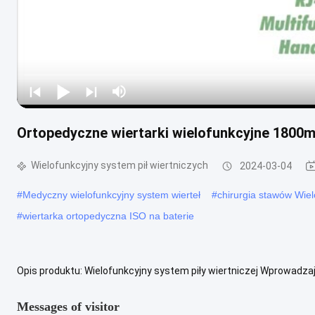
Ortopedyczne wiertarki wielofunkcyjne 1800
Wielofunkcyjny system pił wiertniczych
2024-03-04
#
Medyczny wielofunkcyjny system wierteł
#
chirurgia stawów Wiel
#
wiertarka ortopedyczna ISO na baterie
Opis produktu: Wielofunkcyjny system piły wiertniczej Wprowadzaj
wielozadaniowy system cięcia wiertniczego zaprojektowany dla ws
Messages of visitor