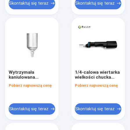
Skontaktuj się teraz
Skontaktuj się teraz
Wytrzymała
1/4-calowa wiertarka
kaniulowana
wielkości chucka
wiertarka do operacji
doskonałe
Pobierz najnowszą cenę
Pobierz najnowszą cenę
medycznych,
połączenie mocy i
napięcie wejściowe
precyzji
100V-240V, 25 cm x
10 cm x 15 cm,
medyczna stal
Skontaktuj się teraz
Skontaktuj się teraz
nierdzewna