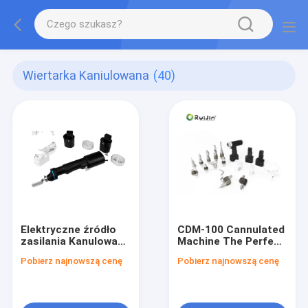
Wiertarka Kaniulowana
(40)
Elektryczne źródło
CDM-100 Cannulated
zasilania Kanulowana
Machine The Perfect
wiertarka CDM-100
Combination of
Pobierz najnowszą cenę
Pobierz najnowszą cenę
dla napięcia
Precision and
wejściowego 100V-
Efficiency
240V