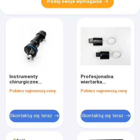
Podaj swoje wymagania
Instrumenty
Profesjonalna
chirurgiczne
wiertarka
ortopedyczne
kaniulowana z
Pobierz najnowszą cenę
Pobierz najnowszą cenę
Maszyna wiertnicza z
momentem
armaturą z baterią
obrotowym 4.0N/M i
litowo-jonową typu
kompaktowymi
25 Cm X 10 Cm X 15
rozmiarami
Cm
Skontaktuj się teraz
Skontaktuj się teraz