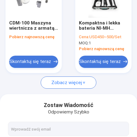
Wycieczka po fabryce
Kontrola jakości
CDM-100 Maszyna
Kompaktna i lekka
wiertnicza z armatą
bateria NI-MH
Skontaktuj się z nami
typ baterii litowo-
Kanulowana
Pobierz najnowszą cenę
Cena:
USD450~500/Set
jonowej dla lepszych
wiertarka CDM-100 z
MOQ:
1
wyników
momentem
Aktualności
chirurgicznych
obrotowym 4,0N/M
Pobierz najnowszą cenę
ortopedycznych
dla łatwej obsługi
Skontaktuj się teraz
Skontaktuj się teraz
Medyczne wiertło do kości
Zobacz więcej
Wiertło chirurgiczne do kości
Wiertarka kaniulowana
Zostaw Wiadomość
Odpowiemy Szybko
Oscylacyjna piła do kości
Posuwisto-zwrotna piła do kości