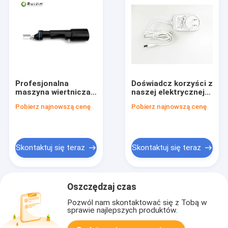
Profesjonalna
Doświadcz korzyści z
maszyna wiertnicza
naszej elektrycznej
z 1/4 cali i
wiertarki
Pobierz najnowszą cenę
Pobierz najnowszą cenę
długowieczną baterią
kaniulowanej dla
doskonałych wyników
chirurgicznych
Skontaktuj się teraz
Skontaktuj się teraz
Oszczędzaj czas
Pozwól nam skontaktować się z Tobą w
sprawie najlepszych produktów.