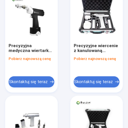
Precyzyjna
Precyzyjne wiercenie
medyczna wiertarka
z kanulowaną
kanulowana z
maszyną wiertniczą
Pobierz najnowszą cenę
Pobierz najnowszą cenę
momentem
z zakresem
obrotowym 4.0N/M i
prędkości 0-3000
materiałem ze stali
obrotów na minutę i
nierdzewnej
momentem
obrotowym 4.0N/M
Skontaktuj się teraz
Skontaktuj się teraz
Dom
Produkty
O nas