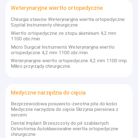
do wiertarki acetabularnej, mikro-kości piły wiertniczej, piły
Wycieczka po fabryce
Weterynaryjne wiertło ortopedyczne
piersiowej, układu czaszkowego i wielofunkcyjnej piły
wiertniczej itp., Wszystkie z nich są szeroko stosowane w
Chirurgia stawów Weterynaryjna wiertła ortopedyczne
Kontrola jakości
rodzajach operacji ortopedycznych.
Szpital Instrumenty chirurgiczne
Skontaktuj się z nami
Wiertło ortopedyczne ze stopu aluminium 4,2 mm
1100 obr./min
Mamy znakomity zespół projektowania do opracowania
Aktualności
Micro Surgical Instruments Weterynaryjna wiertło
nowych produktów, zaawansowane urządzenia, aby
ortopedyczne 4,2 mm 1100 obr./min
zapewnić jakość i produkcję, dobrze wyszkolonych
Weterynaryjne wiertło ortopedyczne 4,2 mm 1100 rmp
pracowników, aby zagwarantować wykwalifikowane
Mikro przyrządy chirurgiczne
produkty.Nalegamy, by jakość dążyła do przetrwania, a
zarządzanie do rozwoju.Do tej pory posiadamy certyfikaty
Medyczne wiertło do kości
EN I S O 1 3 4 8 5 :2 0 0 3 & CE0123 wydane przez
niemiecką TUV.Dzięki nieustannemu wysiłkowi wszystkich
Wiertło chirurgiczne do kości
pracowników RuijinW ciągu ostatnich 13 lat osiągnęliśmy
Medyczne narzędzia do cięcia
ogromny rozwój.
Wiertarka kaniulowana
Bezprzewodowa posuwisto-zwrotna piła do kości
Medyczne narzędzia do cięcia Skrzynia piersiowa z
Obecnie nasze produkty są akceptowane i mile widziane
Oscylacyjna piła do kości
sercem
przez coraz więcej klientów na rynku krajowym i
zagranicznym.Ale to dopiero początek, nie koniec., zawsze
Dental Implant Brzeszczoty do pił szablastych
Posuwisto-zwrotna piła do kości
będziemy dążyć do lepszej obsługi naszych klientów.
Osteotomia Autoklawowalne wiertła ortopedyczne
chirurgiczne