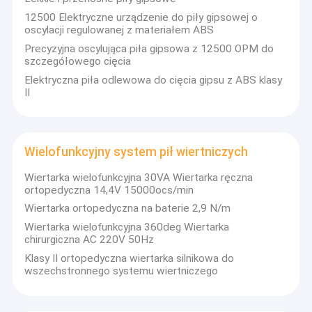
12500 Elektryczne urządzenie do piły gipsowej o
oscylacji regulowanej z materiałem ABS
Precyzyjna oscylująca piła gipsowa z 12500 OPM do
szczegółowego cięcia
Elektryczna piła odlewowa do cięcia gipsu z ABS klasy
II
Wielofunkcyjny system pił wiertniczych
Wiertarka wielofunkcyjna 30VA Wiertarka ręczna
ortopedyczna 14,4V 15000ocs/min
Wiertarka ortopedyczna na baterie 2,9 N/m
Wiertarka wielofunkcyjna 360deg Wiertarka
Dom
chirurgiczna AC 220V 50Hz
Ruijin jest spółką zintegrowaną z nauką, przemysłem i
Klasy II ortopedyczna wiertarka silnikowa do
handlem, dostarczającą głównie medyczne piły
Produkty
wszechstronnego systemu wiertniczego
elektryczne i wiertarki z narzędziami ortopedycznymi,
począwszy od piły gipsowej medycznej, normalnej
O nas
wiertarki kostnej, piły oscylującej,wiertarka kanalizacyjna