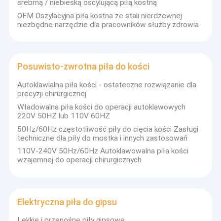
srebrną / niebieską oscylującą piłą kostną
OEM Oszylacyjna piła kostna ze stali nierdzewnej
niezbędne narzędzie dla pracowników służby zdrowia
Posuwisto-zwrotna piła do kości
Autoklawialna piła kości - ostateczne rozwiązanie dla
precyzji chirurgicznej
Władowalna piła kości do operacji autoklawowych
220V 50HZ lub 110V 60HZ
50Hz/60Hz częstotliwość piły do cięcia kości Zasługi
techniczne dla piły do mostka i innych zastosowań
110V-240V 50Hz/60Hz Autoklawowalna piła kości
wzajemnej do operacji chirurgicznych
Elektryczna piła do gipsu
Lekkie i przenośne piły gipsowe