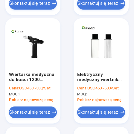
Skontaktuj się teraz
Skontaktuj się teraz
Wiertarka medyczna
Elektryczny
do kości 1200
medyczny wiertnik
obr./min do chirurgii
kostny 33000gcm
Cena:
USD450~500/Set
Cena:
USD450~500/Set
ortopedycznej z
moment do chirurgii
MOQ:
1
MOQ:
1
momentem
ortopedycznej
obrotowym 33000
Pobierz najnowszą cenę
Pobierz najnowszą cenę
gcm
Skontaktuj się teraz
Skontaktuj się teraz