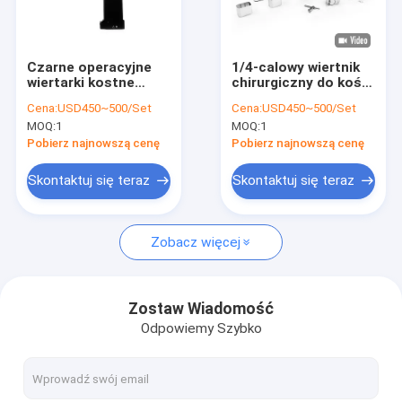
Wycieczka po fabryce
Kontrola jakości
Czarne operacyjne
1/4-calowy wiertnik
wiertarki kostne
chirurgiczny do kości
Skontaktuj się z nami
klasa II klasyfikacja
o wielkości chucka z
Cena:
USD450~500/Set
Cena:
USD450~500/Set
przyrządów ABCD-
długotrwałym
MOQ:
1
MOQ:
1
123 dla procedury
akcesorium do
Aktualności
osteotomii i
ładowarki
Pobierz najnowszą cenę
Pobierz najnowszą cenę
osteoplastyki kości
Skontaktuj się teraz
Skontaktuj się teraz
Medyczne wiertło do kości
Zobacz więcej
Wiertło chirurgiczne do kości
Wiertarka kaniulowana
Zostaw Wiadomość
Odpowiemy Szybko
Oscylacyjna piła do kości
Posuwisto-zwrotna piła do kości