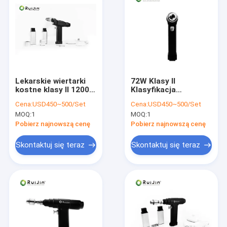
Lekarskie wiertarki
72W Klasy II
kostne klasy II 1200
Klasyfikacja
obr / min z
przyrządów
Cena:
USD450~500/Set
Cena:
USD450~500/Set
momentem
Medyczne wiertło
MOQ:
1
MOQ:
1
obrotowym 33000
kostne z metodą
gcm
sterylizacji
Pobierz najnowszą cenę
Pobierz najnowszą cenę
autoklawą
Skontaktuj się teraz
Skontaktuj się teraz
Dom
Produkty
O nas