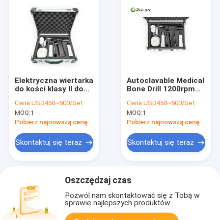
Elektryczna wiertarka
Autoclavable Medical
do kości klasy II do
Bone Drill 1200rpm
chirurgii
33000gcm Tork
Cena:
USD450~500/Set
Cena:
USD450~500/Set
ortopedycznej 1200
MOQ:
1
MOQ:
1
obr./min
Pobierz najnowszą cenę
Pobierz najnowszą cenę
Skontaktuj się teraz
Skontaktuj się teraz
Oszczędzaj czas
Pozwól nam skontaktować się z Tobą w
sprawie najlepszych produktów.