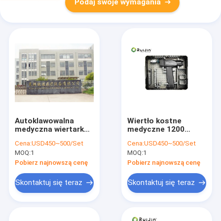
Podaj swoje wymagania
Autoklawowalna
Wiertło kostne
medyczna wiertarka
medyczne 1200
do kości 1200
obr./min. elektryczne
Cena:
USD450~500/Set
Cena:
USD450~500/Set
obr./min do chirurgii
do chirurgii
MOQ:
1
MOQ:
1
ortopedycznej
ortopedycznej ze
stali nierdzewnej
Pobierz najnowszą cenę
Pobierz najnowszą cenę
Skontaktuj się teraz
Skontaktuj się teraz