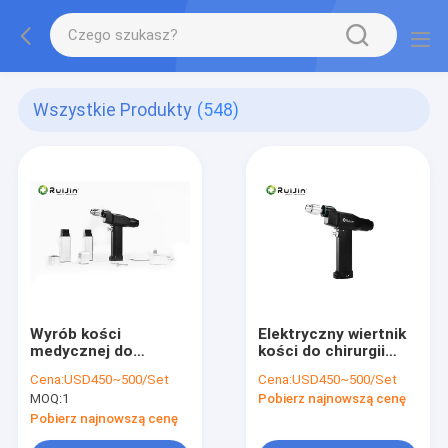
Wszystkie Produkty
(548)
Wyrób kości
Elektryczny wiertnik
medycznej do
kości do chirurgii
autoklawy 1200
ortopedycznej 33000
Cena:
USD450~500/Set
Cena:
USD450~500/Set
obr./min. Elektryczny
gcm
MOQ:
1
Pobierz najnowszą cenę
klasa II
Pobierz najnowszą cenę